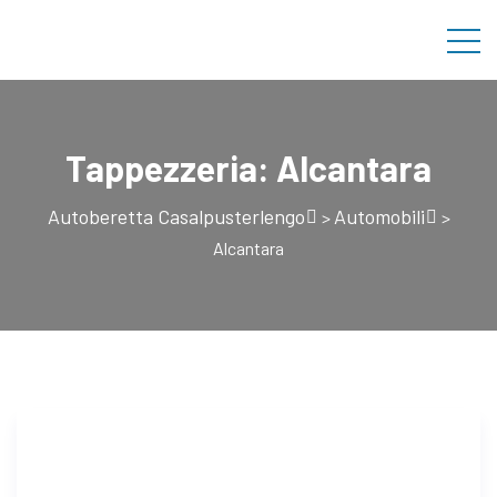
Tappezzeria:
Alcantara
Autoberetta Casalpusterlengo
Automobili
>
>
Alcantara