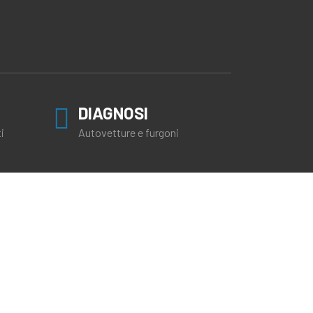
DIAGNOSI
i
Autovetture e furgoni