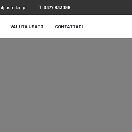
salpusterlengo
0377
833098
VALUTA USATO
CONTATTACI