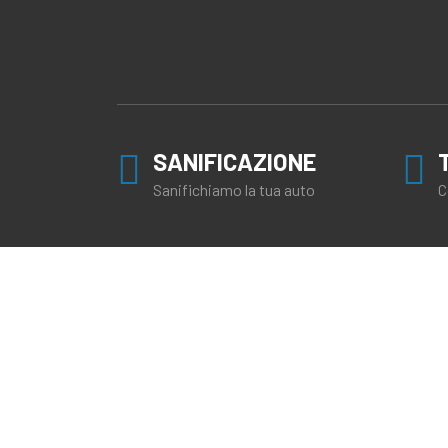
SANIFICAZIONE
Sanifichiamo la tua auto
C