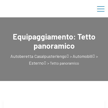
Equipaggiamento:
Tetto
panoramico
Autoberetta Casalpusterlengo
Automobili
>
>
Esterno
>
Tetto panoramico