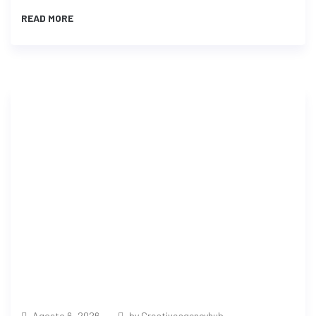
READ MORE
Agosto 6, 2026
by Creativeagencyhub