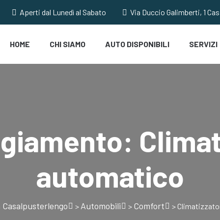
Aperti dal Lunedì al Sabato
Via Duccio Galimberti, 1 Ca
HOME
CHI SIAMO
AUTO DISPONIBILI
SERVIZI
ggiamento:
Climat
automatico
 Casalpusterlengo
Automobili
Comfort
>
>
>
Climatizzato