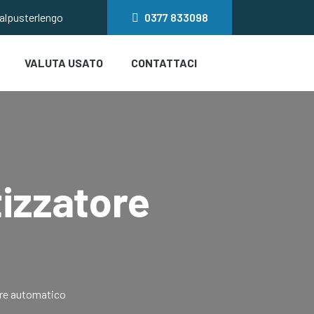
salpusterlengo
0377
833098
VALUTA USATO
CONTATTACI
izzatore
re automatico