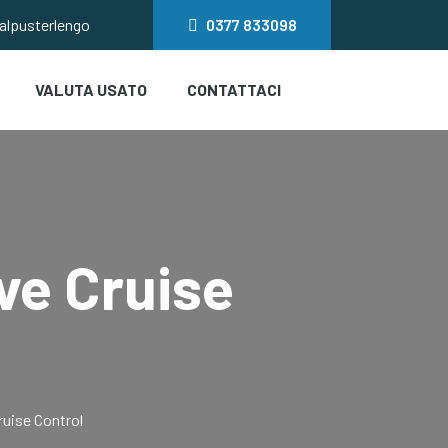
salpusterlengo
0377
833098
VALUTA USATO
CONTATTACI
ve Cruise
ruise Control