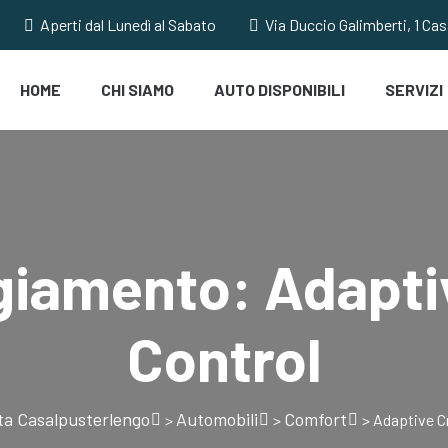
Aperti dal Lunedì al Sabato
Via Duccio Galimberti, 1 Ca
HOME
CHI SIAMO
AUTO DISPONIBILI
SERVIZI
giamento:
Adapti
Control
ta Casalpusterlengo
Automobili
Comfort
>
>
>
Adaptive C