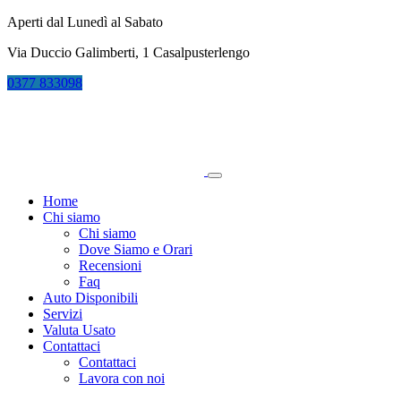
Aperti dal Lunedì al Sabato
Via Duccio Galimberti, 1 Casalpusterlengo
0377
833098
Home
Chi siamo
Chi siamo
Dove Siamo e Orari
Recensioni
Faq
Auto Disponibili
Servizi
Valuta Usato
Contattaci
Contattaci
Lavora con noi