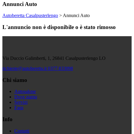
Annunci Auto
Autoberetta Casalpusterlengo
>
Annunci Auto
L'annuncio non è disponibile o è stato rimosso
Via Duccio Galimberti, 1, 26841 Casalpusterlengo LO
richieste@autoberetta.it
0377 833098
Chi siamo
Autosalone
Dove siamo
Servizi
Faqs
Info
Contatti