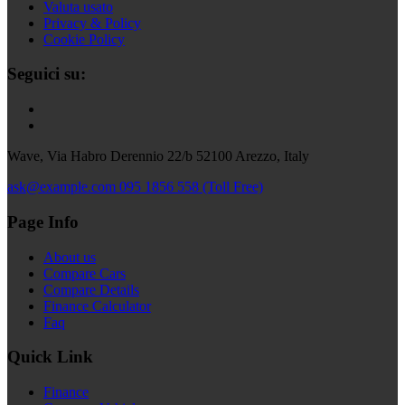
Valuta usato
Privacy & Policy
Cookie Policy
Seguici su:
Wave, Via Habro Derennio 22/b 52100 Arezzo, Italy
ask@example.com
095 1856 558 (Toll Free)
Page Info
About us
Compare Cars
Compare Details
Finance Calculator
Faq
Quick Link
Finance