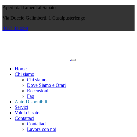
Aperti dal Lunedì al Sabato
Via Duccio Galimberti, 1 Casalpusterlengo
0377
833098
Home
Chi siamo
Chi siamo
Dove Siamo e Orari
Recensioni
Faq
Auto Disponibili
Servizi
Valuta Usato
Contattaci
Contattaci
Lavora con noi