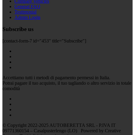
Compare Vehicles
General FAQ
Testimonial
Admin Login
Subscribe us
[contact-form-7 id="453" title="Subscribe"]
Accettiamo tutti i metodi di pagamento permessi in Italia.
Potrai pagare il tuo acquisto, il tuo tagliando o altro servizio in totale
comodità
© Copyright 2022-2025 AUTOBERETTA SRL - P.IVA IT
09771360154 – Casalpusterlengo (LO) Powered by Creative