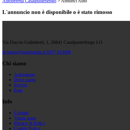
Autoberetta Casalpusterlengo
>
Annunci Auto
L'annuncio non è disponibile o è stato rimosso
Via Duccio Galimberti, 1, 26841 Casalpusterlengo LO
richieste@autoberetta.it
0377 833098
Chi siamo
Autosalone
Dove siamo
Servizi
Faqs
Info
Contatti
Valuta usato
Privacy & Policy
Cookie Policy