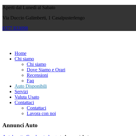
Aperti dal Lunedì al Sabato
Via Duccio Galimberti, 1 Casalpusterlengo
0377
833098
Home
Chi siamo
Chi siamo
Dove Siamo e Orari
Recensioni
Faq
Auto Disponibili
Servizi
Valuta Usato
Contattaci
Contattaci
Lavora con noi
Annunci Auto