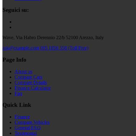
Seguici su:
Wave, Via Habro Derennio 22/b 52100 Arezzo, Italy
ask@example.com
095 1856 558 (Toll Free)
Page Info
About us
Compare Cars
Compare Details
Finance Calculator
Faq
Quick Link
Finance
Compare Vehicles
General FAQ
Testimonial