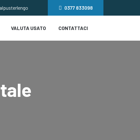
salpusterlengo
0377
833098
VALUTA USATO
CONTATTACI
otale