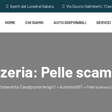
Aperti dal Lunedì al Sabato
Via Duccio Galimberti, 1 Ca
HOME
CHI SIAMO
AUTO DISPONIBILI
SERVIZI
zeria:
Pelle scam
toberetta Casalpusterlengo
Automobili
>
>
Pelle scamosci