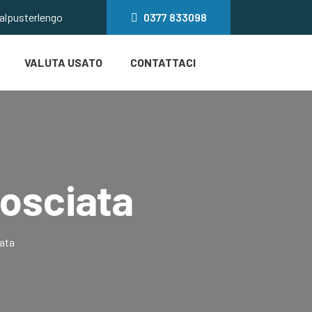
salpusterlengo
0377
833098
VALUTA USATO
CONTATTACI
osciata
ata