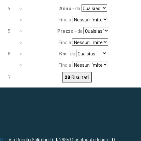
Anno
- da
Fino a
Prezzo
- da
Fino a
Km
- da
Fino a
28
Risultati
Via Duccio Galimberti, 1, 26841 Casalpusterlengo LO