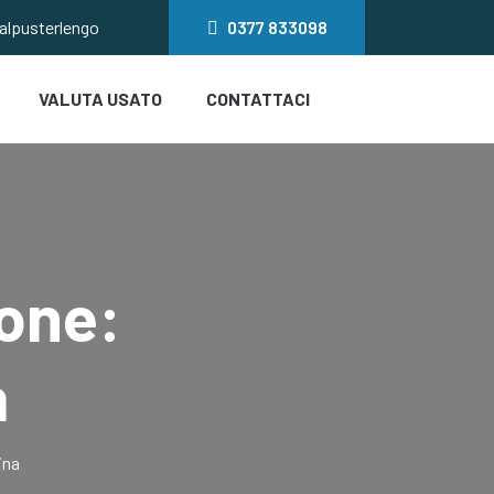
salpusterlengo
0377
833098
VALUTA USATO
CONTATTACI
one:
a
ina