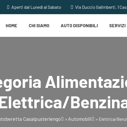
Aperti dal Lunedì al Sabato
Via Duccio Galimberti, 1 Ca
HOME
CHI SIAMO
AUTO DISPONIBILI
SERVIZI
egoria Alimentazi
Elettrica/Benzin
toberetta Casalpusterlengo
Automobili
>
>
Elettrica/Benz