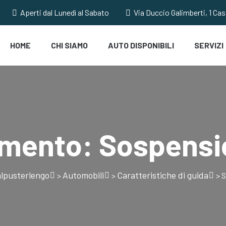
Aperti dal Lunedì al Sabato
Via Duccio Galimberti, 1 Ca
HOME
CHI SIAMO
AUTO DISPONIBILI
SERVIZI
amento:
Sospensio
lpusterlengo
Automobili
Caratteristiche di guida
>
>
>
S