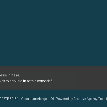
si in Italia.
o altro servizio in totale comodità
71360154 – Casalpusterlengo (LO) Powered by Creative Agency. Tutti i di