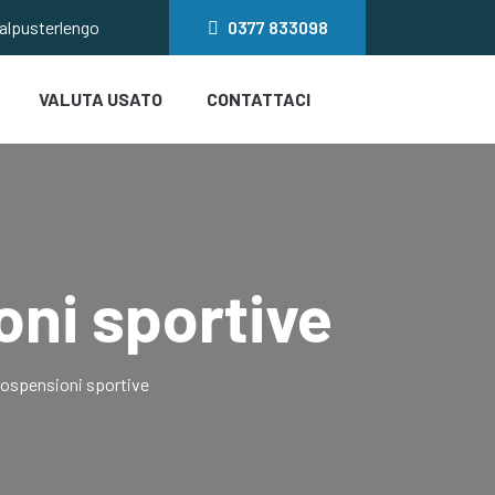
salpusterlengo
0377
833098
VALUTA USATO
CONTATTACI
ni sportive
ospensioni sportive