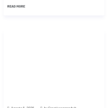
READ MORE
Agosto 6, 2026
by Creativeagencyhub