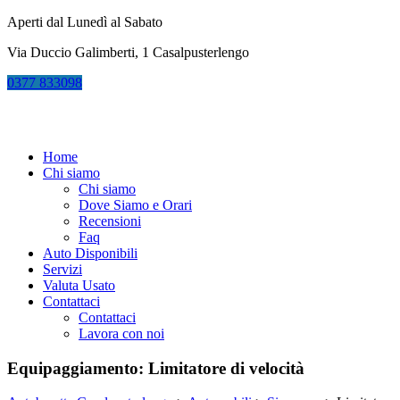
Aperti dal Lunedì al Sabato
Via Duccio Galimberti, 1 Casalpusterlengo
0377
833098
Home
Chi siamo
Chi siamo
Dove Siamo e Orari
Recensioni
Faq
Auto Disponibili
Servizi
Valuta Usato
Contattaci
Contattaci
Lavora con noi
Equipaggiamento:
Limitatore di velocità