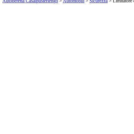
Autoberetta Casalpusterlengo
>
Automobili
>
Sicurezza
>
Limitatore 