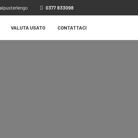
salpusterlengo
0377
833098
VALUTA USATO
CONTATTACI