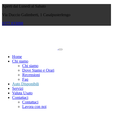
Aperti dal Lunedì al Sabato
Via Duccio Galimberti, 1 Casalpusterlengo
0377
833098
Home
Chi siamo
Chi siamo
Dove Siamo e Orari
Recensioni
Faq
Auto Disponibili
Servizi
Valuta Usato
Contattaci
Contattaci
Lavora con noi