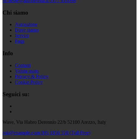
richieste@autoberetta.it
0377 833098
Chi siamo
Autosalone
Dove siamo
Servizi
Faqs
Info
Contatti
Valuta usato
Privacy & Policy
Cookie Policy
Seguici su:
Wave, Via Habro Derennio 22/b 52100 Arezzo, Italy
ask@example.com
095 1856 558 (Toll Free)