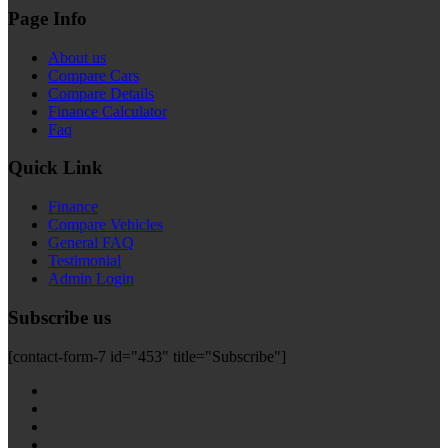
Page Info
About us
Compare Cars
Compare Details
Finance Calculator
Faq
Quick Link
Finance
Compare Vehicles
General FAQ
Testimonial
Admin Login
Subscribe us
[contact-form-7 id="453" title="Subscribe"]