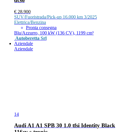
dcs6
€ 28.900
SUV/Fuoristrada/Pick-up
16.000 km
3/2025
Elettrica/Benzina
Pronta consegna
Blu/Azzurro, 100 kW (136 CV), 1199 cm³
Autoberetta Srl
Aziendale
Aziendale
14
Audi A1 A1 SPB 30 1.0 tfsi Identity Black
116cv s-tronic