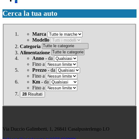
2
Cerca la tua auto
Marca
Modello
Categoria
Alimentazione
Anno
- da
Fino a
Prezzo
- da
Fino a
Km
- da
Fino a
28
Risultati
Via Duccio Galimberti, 1, 26841 Casalpusterlengo LO