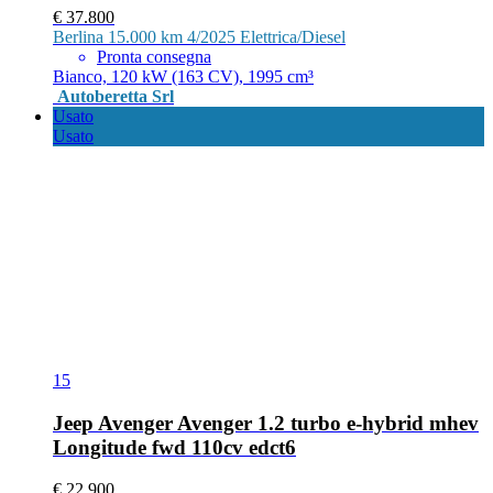
€ 37.800
Berlina
15.000 km
4/2025
Elettrica/Diesel
Pronta consegna
Bianco, 120 kW (163 CV), 1995 cm³
Autoberetta Srl
Usato
Usato
15
Jeep Avenger Avenger 1.2 turbo e-hybrid mhev
Longitude fwd 110cv edct6
€ 22.900