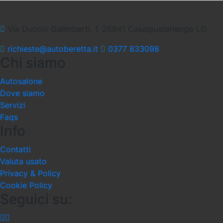
Via Duccio Galimberti, 1, 26841 Casalpusterlengo LO
richieste@autoberetta.it
0377 833098
Chi siamo
Autosalone
Dove siamo
Servizi
Faqs
Info
Contatti
Valuta usato
Privacy & Policy
Cookie Policy
Seguici su: