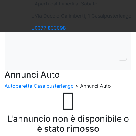
Aperti dal Lunedì al Sabato
Via Duccio Galimberti, 1 Casalpusterlengo
0377
833098
Annunci Auto
Autoberetta Casalpusterlengo
>
Annunci Auto
L'annuncio non è disponibile o
è stato rimosso