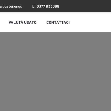
salpusterlengo
0377
833098
VALUTA USATO
CONTATTACI