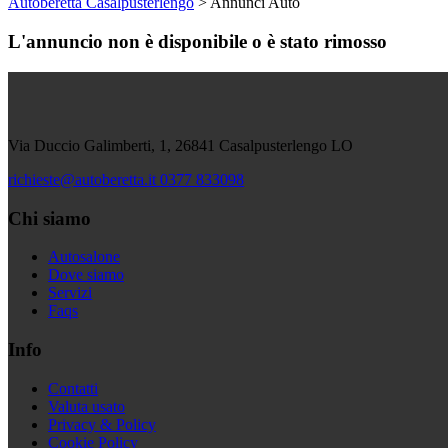
Autoberetta Casalpusterlengo
>
Annunci Auto
L'annuncio non è disponibile o è stato rimosso
Via Duccio Galimberti, 1, 26841 Casalpusterlengo LO
richieste@autoberetta.it
0377 833098
Chi siamo
Autosalone
Dove siamo
Servizi
Faqs
Info
Contatti
Valuta usato
Privacy & Policy
Cookie Policy