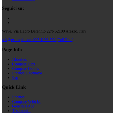
Seguici su:
Wave, Via Habro Derennio 22/b 52100 Arezzo, Italy
ask@example.com
095 1856 558 (Toll Free)
Page Info
About us
Compare Cars
Compare Details
Finance Calculator
Faq
Quick Link
Finance
Compare Vehicles
General FAQ
Testimonial