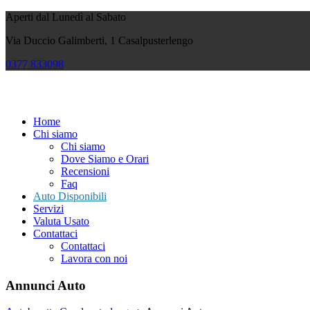
Aperti dal Lunedì al Sabato
Via Duccio Galimberti, 1 Casalpusterlengo
0377
833098
Home
Chi siamo
Chi siamo
Dove Siamo e Orari
Recensioni
Faq
Auto Disponibili
Servizi
Valuta Usato
Contattaci
Contattaci
Lavora con noi
Annunci Auto