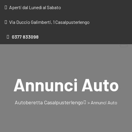
Aperti dal Lunedì al Sabato
Via Duccio Galimberti, 1 Casalpusterlengo
0377
833098
Annunci Auto
Autoberetta Casalpusterlengo
>
Annunci Auto